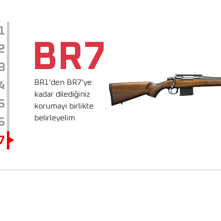
1
BR7
2
3
BR1’den BR7’ye
4
kadar dilediğiniz
5
korumayı birlikte
belirleyelim
6
7