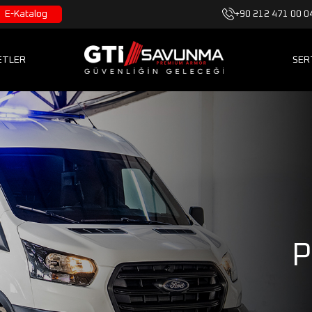
E-Katalog
+90 212 471 00 0
ETLER
SER
P