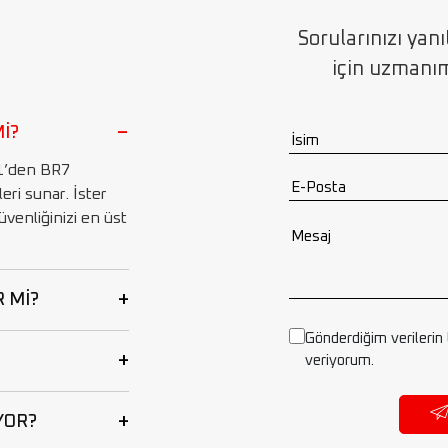
Sorularınızı yan
için uzmanımı
−
Mİ?
R1’den BR7
ri sunar. İster
güvenliğinizi en üst
+
R Mİ?
Gönderdiğim verilerin
+
veriyorum.
+
YOR?