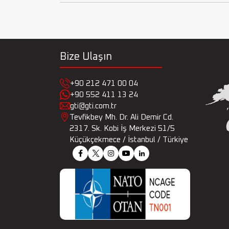
Bize Ulaşın
+90 212 471 00 04
+90 552 411 13 24
gti@gti.com.tr
Tevfikbey Mh. Dr. Ali Demir Cd.
2317. Sk. Kobi İş Merkezi 51/5
Küçükçekmece / İstanbul / Türkiye