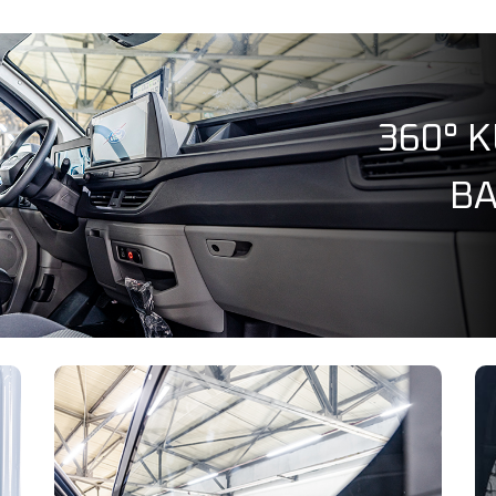
360° 
BA