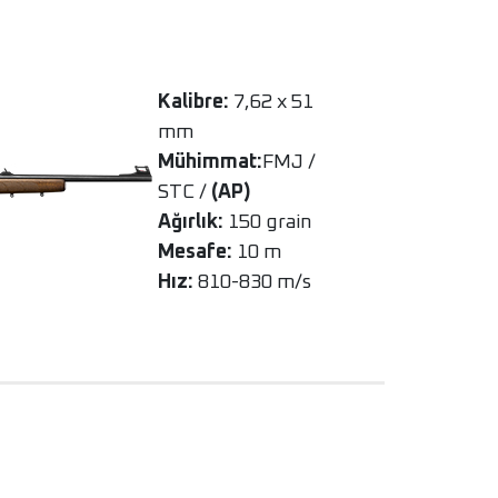
Kalibre:
7,62 x 51
mm
Mühimmat:
FMJ /
STC /
(AP)
Ağırlık:
150 grain
Mesafe:
10 m
Hız:
810-830 m/s