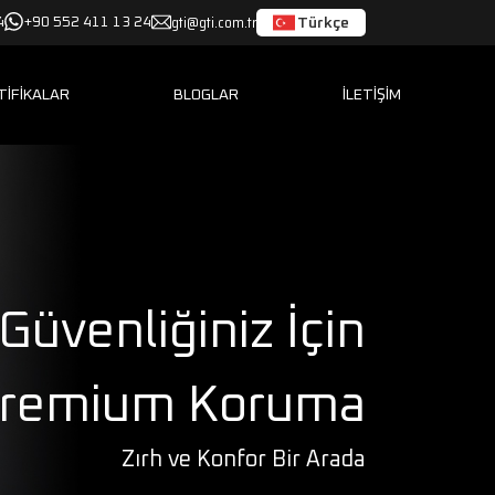
gti@gti.com.tr
Türkçe
4
+90 552 411 13 24
TİFİKALAR
BLOGLAR
İLETİŞİM
Güvenliğiniz İçin
remium Koruma
Zırh ve Konfor Bir Arada