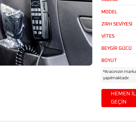
MODEL
ZIRH SEVİYESİ
VİTES
BEYGİR GÜCÜ
BOYUT
*Aracınızın mark
yapılmaktadır.
HEMEN İL
GEÇİN