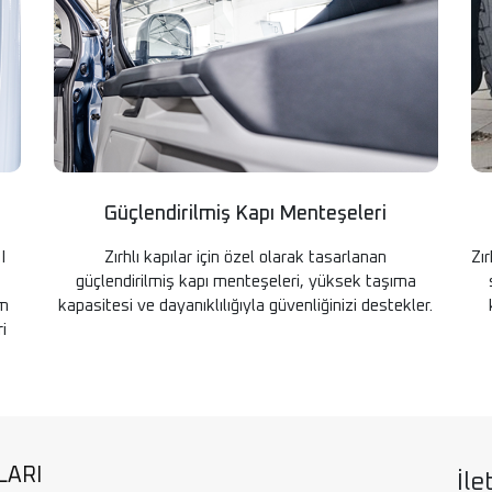
Güçlendirilmiş Kapı Menteşeleri
I
Zırhlı kapılar için özel olarak tasarlanan
Zır
güçlendirilmiş kapı menteşeleri, yüksek taşıma
am
kapasitesi ve dayanıklılığıyla güvenliğinizi destekler.
i
LARI
İle