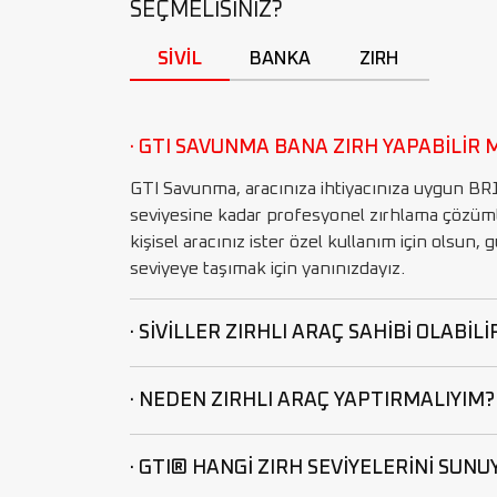
SEÇMELİSİNİZ?
SİVİL
BANKA
ZIRH
· GTI SAVUNMA BANA ZIRH YAPABİLİR 
GTI Savunma, aracınıza ihtiyacınıza uygun B
seviyesine kadar profesyonel zırhlama çözümle
kişisel aracınız ister özel kullanım için olsun, 
seviyeye taşımak için yanınızdayız.
· SİVİLLER ZIRHLI ARAÇ SAHİBİ OLABİLİ
· NEDEN ZIRHLI ARAÇ YAPTIRMALIYIM?
· GTI® HANGİ ZIRH SEVİYELERİNİ SUNU